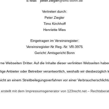
E-Mail: peter.ziegler
@smc-bonn.de
Vertreten durch:
Peter Ziegler
Timo Kirchhoff
Henriette Mies
Eingetragen im Vereinsregister:
Vereinsregister-Nr Reg.-Nr. VR-3975
Gericht: Amtsgericht Bonn
ne Webseiten Dritter. Auf die Inhalte dieser verlinkten Webseiten haben 
eilige Anbieter oder Betreiber verantwortlich, weshalb wir diesbezüglic
cht an einem Streitbeilegungsverfahren vor einer Verbraucherschlichtun
erstellt mit dem Impressumsgenerator von 123recht.net – Rechtsberat