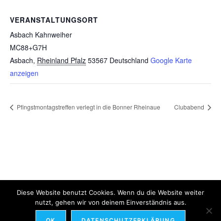
VERANSTALTUNGSORT
Asbach Kahnweiher
MC88+G7H
Asbach
,
Rheinland Pfalz
53567
Deutschland
Google Karte
anzeigen
Pfingstmontagstreffen verlegt in die Bonner Rheinaue
Clubabend
Diese Website benutzt Cookies. Wenn du die Website weiter
Datenschutz
nutzt, gehen wir von deinem Einverständnis aus.
Impressum
OK
DATENSCHUTZERKLÄRUNG